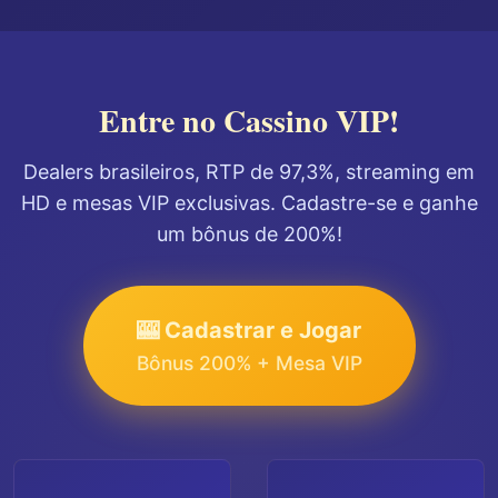
Entre no Cassino VIP!
Dealers brasileiros, RTP de 97,3%, streaming em
HD e mesas VIP exclusivas. Cadastre-se e ganhe
um bônus de 200%!
🎰 Cadastrar e Jogar
Bônus 200% + Mesa VIP