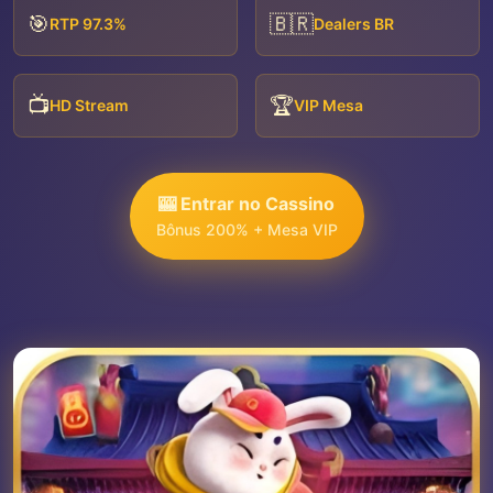
🎯
🇧🇷
RTP 97.3%
Dealers BR
📺
🏆
HD Stream
VIP Mesa
🎰 Entrar no Cassino
Bônus 200% + Mesa VIP