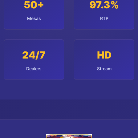
50+
97.3%
Mesas
RTP
24/7
HD
Dealers
Stream