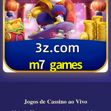
Jogos de Cassino ao Vivo