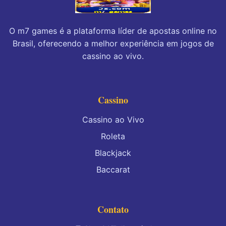
O m7 games é a plataforma líder de apostas online no
Brasil, oferecendo a melhor experiência em jogos de
cassino ao vivo.
Cassino
Cassino ao Vivo
Roleta
Blackjack
Baccarat
Contato