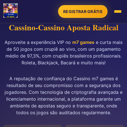
REGISTRAR GRÁTIS
Cassino-Cassino Aposta Radical
Aproveite a experiência VIP no
m7 games
e curta mais
de 50 jogos com crupiê ao vivo, com um pagamento
médio de 97,3%, com crupiês brasileiros profissionais.
Roleta, Blackjack, Bacará e muito mais!
A reputação de confiança do Cassino m7 games é
resultado de seu compromisso com a segurança dos
jogadores. Com tecnologia de criptografia avançada e
licenciamento internacional, a plataforma garante um
ambiente de apostas seguro e transparente, onde
todos os jogos são auditados regularmente.